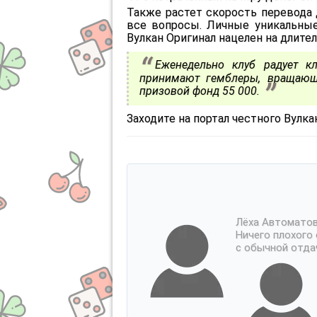
Также растет скорость перевода 
все вопросы. Личные уникальные
Вулкан Оригинал нацелен на длите
Еженедельно клуб радует к
принимают гемблеры, вращающи
призовой фонд 55 000.
Заходите на портал честного Вулк
Лёха Автомато
Ничего плохого 
с обычной отдач