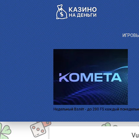
ИГРОВ
Недельный Взлёт - до
200 FS
каждый понедельн
Vu