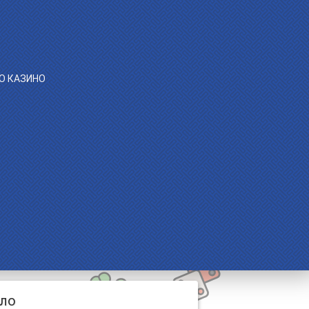
О КАЗИНО
ало