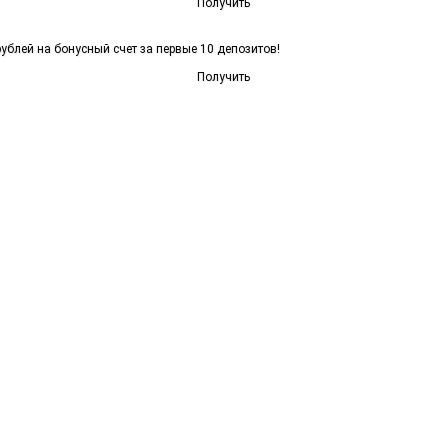
Получить
ублей на бонусный счет за первые 10 депозитов!
Получить