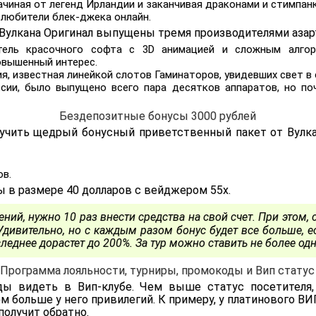
начиная от легенд Ирландии и заканчивая драконами и стимпан
 любители блек-джека онлайн.
улкана Оригинал выпущены тремя производителями азарт
итель красочного софта с 3D анимацией и сложным алгор
овышенный интерес.
я, известная линейкой слотов Гаминаторов, увидевших свет в 
сии, было выпущено всего пара десятков аппаратов, но по
Бездепозитные бонусы 3000 рублей
ить щедрый бонусный приветственный пакет от Вулкан O
ов.
в размере 40 долларов с вейджером 55х.
ий, нужно 10 раз внести средства на свой счет. При этом, 
Удивительно, но с каждым разом бонус будет все больше, е
леднее дорастет до 200%. За тур можно ставить не более одн
Программа лояльности, турниры, промокоды и Вип статус
ды видеть в Вип-клубе. Чем выше статус посетителя,
 больше у него привилегий. К примеру, у платинового ВИ
получит обратно.