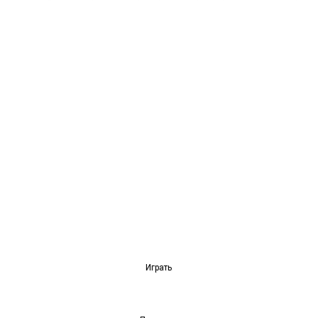
Играть