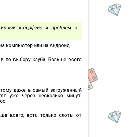
итивный интерфейс и проблем с
 на компьютер или на Андроид.
ев по выбору клуба. Больше всего
 потому даже в самый загруженный
ят уже через несколько минут.
ос.
аще всего, есть только слоты от