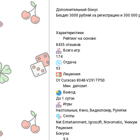
Дополнительный бонус
Бездеп
3000 рублей
за регистрацию и
300 000
р
Характеристики
Рейтинг на основе:
8435 отзывов
Всего игр:
174
Отдача:
93
Лицензия:
От Curacao 8048-V291TPS0
Мин. депозит:
Вывод:
До 1 суток
Игры:
Настольные, Кено, Видеопокер, Рулетки
Слоты:
Net Entertainment, Igrosoft, Novomatic, Уникум
Рецензия
Бонусы:
9.6