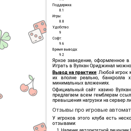
Поддержка:
8.1
Игры:
8.8
Удобство:
9
Софт:
9.6
Время вывода:
9.2
Яркое заведение, оформленное в 
Играть в Вулкан Ориджинал можно и
Вывод на практике
: Любой игрок 
их вполне реально, банкролла
минимальных вложениях.
Официальный сайт казино Вулкан
предлагаем всем гемблерам ссы
превышения нагрузки на сервер ли
Отзывы про игровые автомат
У игроков этого клуба есть нес
отзывами:
Наличие авторитетной лицензии 