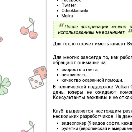
Twitter
Odnoklassniki
Mailru
После авторизации можно п
использованием не возникнет.
Для тех, кто хочет иметь клиент 
Для многих завсегда то, как раб
обращают внимание на:
скорость ответа;
вежливость;
качество оказанной помощи.
В технической поддержке Vulkan 
день, юзеры не ожидают помощ
Консультанты вежливы и не отключ
Клуб выделяется настоящим разн
нескольких разработчиков. На дан
видеопокер (9 видов софта, каж
рулетки (европейская и американс