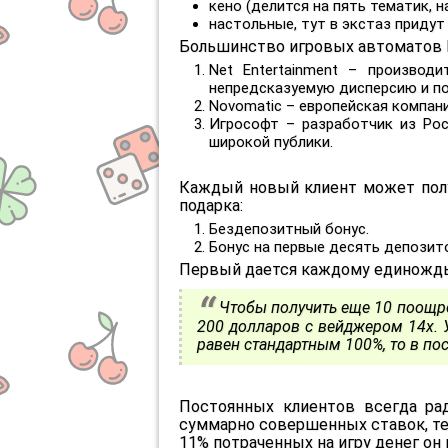
кено (делится на пять тематик, 
настольные, тут в экстаз придут
Большинство игровых автоматов В
Net Entertainment – производ
непредсказуемую дисперсию и п
Novomatic – европейская компани
Игрософт – разработчик из Рос
широкой публики.
Каждый новый клиент может получ
подарка:
Бездепозитный бонус.
Бонус на первые десять депозит
Первый дается каждому единожды 
Чтобы получить еще 10 поощрен
200 долларов с вейджером 14х. 
равен стандартным 100%, то в пос
Постоянных клиентов всегда ра
суммарно совершенных ставок, тем
11% потраченных на игру денег он 