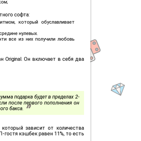
ком;
ного софта:
итмом, который обуславливает
средине нулевых.
чти все из них получили любовь
riginal. Он включает в себя два
сумма подарка будет в пределах 2-
сли после первого пополнения он
ого бакса.
 который зависит от количества
П-гостя кэшбек равен 11%, то есть