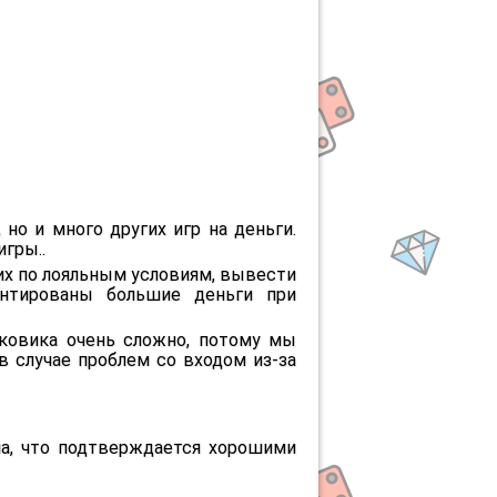
но и много других игр на деньги.
игры..
них по лояльным условиям, вывести
антированы большие деньги при
ковика очень сложно, потому мы
 в случае проблем со входом из-за
ла, что подтверждается хорошими