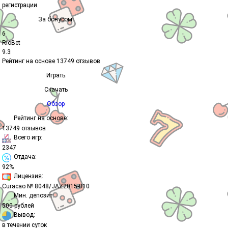
регистрации
За бонусом!
6
RioBet
9.3
Рейтинг на основе
13749
отзывов
Играть
Скачать
Обзор
Рейтинг на основе:
13749 отзывов
Всего игр:
2347
Отдача:
92%
Лицензия:
Curacao № 8048/JAZ2015-010
Мин. депозит:
500 рублей
Вывод:
в течении суток