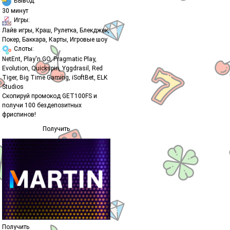
Вывод:
30 минут
Игры:
Лайв игры, Краш, Рулетка, Блекджек,
Покер, Баккара, Карты, Игровые шоу
Слоты:
NetEnt, Play'n GO, Pragmatic Play,
Evolution, Quickspin, Yggdrasil, Red
Tiger, Big Time Gaming, iSoftBet, ELK
Studios
Скопируй промокод GET100FS и
получи 100 бездепозитных
фриспинов!
Получить
Получить