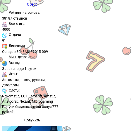
Обзор
Рейтинг на основе:
38187 отзывов
Всего игр:
4000
Отдача:
91
Лицензия:
Curaçao 8048/JAZ2015-009
Мин. депозит:
Вывод:
Заявлено до 1 суток
Игры:
Автоматы, столы, рулетки,
джекпоты
Слоты:
Novomatic, EGT, Igrosoft, Amatic,
Aristocrat, NetEnt, Microgaming
Получи бездепозитный бонус
777
рублей!
Получить