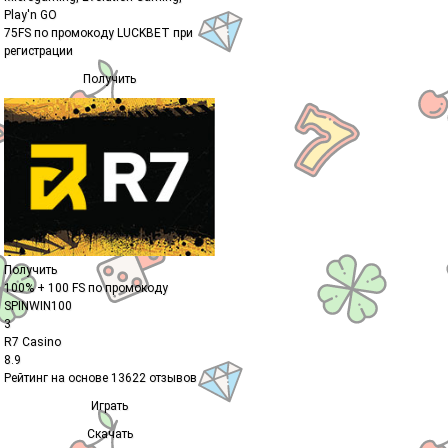
Play'n GO
75FS по промокоду LUCKBET при
регистрации
Получить
Получить
100% + 100 FS по промокоду
SPINWIN100
3
R7 Casino
8.9
Рейтинг на основе
13622
отзывов
Играть
Скачать