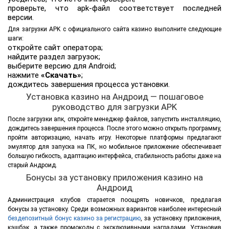
проверьте, что apk-файл соответствует последней
версии.
Для загрузки APK с официального сайта казино выполните следующие
шаги:
откройте сайт оператора;
найдите раздел загрузок;
выберите версию для Android;
нажмите
«Скачать»
;
дождитесь завершения процесса установки.
Установка казино на Андроид — пошаговое
руководство для загрузки APK
После загрузки апк, откройте менеджер файлов, запустить инсталляцию,
дождитесь завершения процесса. После этого можно открыть программу,
пройти авторизацию, начать игру. Некоторые платформы предлагают
эмулятор для запуска на ПК, но мобильное приложение обеспечивает
большую гибкость, адаптацию интерфейса, стабильность работы даже на
старый Андроид.
Бонусы за установку приложения казино на
Андроид
Администрация клубов старается поощрять новичков, предлагая
бонусы за установку. Среди возможных вариантов наиболее интересный
бездепозитный бонус казино за регистрацию
, за установку приложения,
кэшбэк, а также промокоды с эксклюзивными наградами. Установив