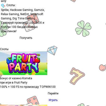
шоу
Слоты:
Spribe, Hacksaw Gaming, Gamzix,
Relax Gaming, NetEnt, Smartsoft
Gaming, Dig Time Gaming
Скопируй промокод LUDOBOX и
получи 100 бездепозитных
фриспинов!
Получить
Слоты
Бонус от казино Kometa
при игре в Fruit Party
100% + 100 FS по промокоду
TOPWIN100
Перейти
Играть