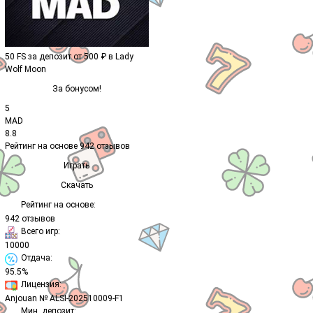
50 FS
за депозит от 500 ₽ в Lady
Wolf Moon
За бонусом!
5
MAD
8.8
Рейтинг на основе
942
отзывов
Играть
Скачать
Рейтинг на основе:
942 отзывов
Всего игр:
10000
Отдача:
95.5%
Лицензия:
Anjouan № ALSI-202510009-F1
Мин. депозит: