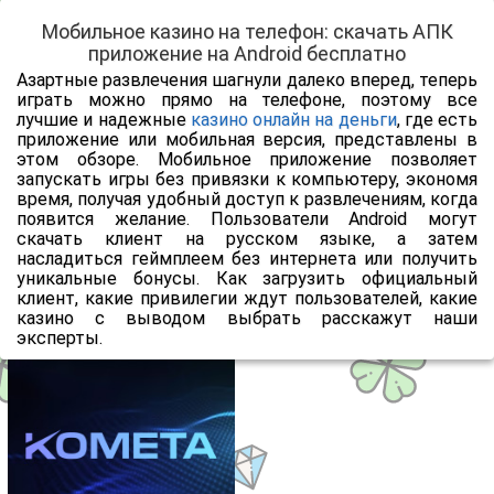
Мобильное казино на телефон: скачать АПК
приложение на Android бесплатно
Азартные развлечения шагнули далеко вперед, теперь
играть можно прямо на телефоне, поэтому все
лучшие и надежные
казино онлайн на деньги
, где есть
приложение или мобильная версия, представлены в
этом обзоре. Мобильное приложение позволяет
запускать игры без привязки к компьютеру, экономя
время, получая удобный доступ к развлечениям, когда
появится желание. Пользователи Android могут
скачать клиент на русском языке, а затем
насладиться геймплеем без интернета или получить
уникальные бонусы. Как загрузить официальный
клиент, какие привилегии ждут пользователей, какие
казино с выводом выбрать расскажут наши
эксперты.