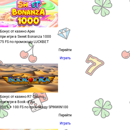
Бонус от казино Apex
при игре в Sweet Bonanza 1000
75 FS по промокоду
LUCKBET
Перейти
Играть
Бонус от казино R7 Casino
при игре в Book of Ra
100% + 100 FS по промокоду
SPINWIN100
Перейти
Играть