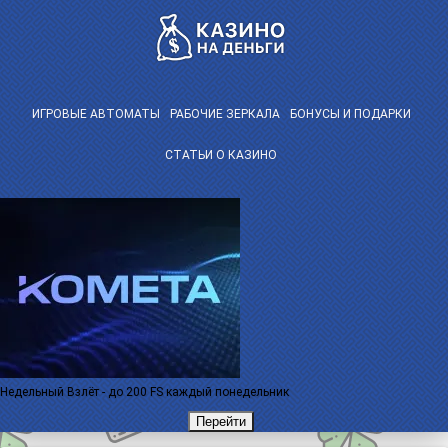
ИГРОВЫЕ АВТОМАТЫ
РАБОЧИЕ ЗЕРКАЛА
БОНУСЫ И ПОДАРКИ
СТАТЬИ О КАЗИНО
Недельный Взлёт - до
200 FS
каждый понедельник
Перейти