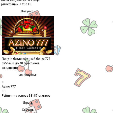
регистрации
+ 250 FS
Получить
Получи бездепозитный бонус
777
рублей
и до
40 фриспинов
ежедневно!
За бонусом!
8
Azino 777
9.1
Рейтинг на основе
38187
отзывов
Играть
Скачать