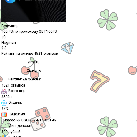
Получить
100 FS по промокоду
GET100FS
10
Flagman
9.8
Рейтинг на основе
4521
отзывов
Играть
Скачать
Рейтинг на основе:
4521 отзывов
Всего игр:
8500+
Отдача:
97%
Лицензия:
Curacao № OGL/2024/169/0146
Мин. депозит:
500 рублей