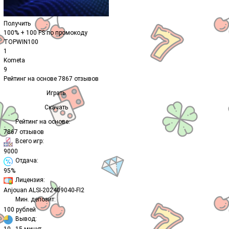
Получить
100% + 100 FS по промокоду
TOPWIN100
1
Kometa
9
Рейтинг на основе
7867
отзывов
Играть
Скачать
Рейтинг на основе:
7867 отзывов
Всего игр:
9000
Отдача:
95%
Лицензия:
Anjouan ALSI-202409040-FI2
Мин. депозит:
100 рублей
Вывод: