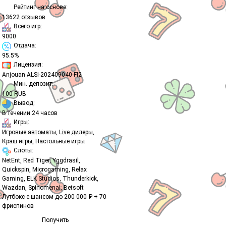
Рейтинг на основе:
13622 отзывов
Всего игр:
9000
Отдача:
95.5%
Лицензия:
Anjouan ALSI-202409040-FI2
Мин. депозит:
100 RUB
Вывод:
В течении 24 часов
Игры:
Игровые автоматы, Live дилеры,
Краш игры, Настольные игры
Слоты:
NetEnt, Red Tiger, Yggdrasil,
Quickspin, Microgaming, Relax
Gaming, ELK Studios, Thunderkick,
Wazdan, Spinomenal, Betsoft
Лутбокс с шансом до 200 000 ₽ + 70
фриспинов
Получить