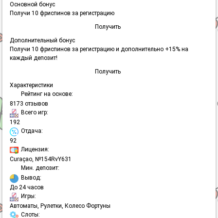
Основной бонус
Получи
10 фриспинов
за регистрацию
Получить
Дополнительный бонус
Получи
10 фриспинов
за регистрацию и дополнительно
+15%
на
каждый депозит!
Получить
Характеристики
Рейтинг на основе:
8173 отзывов
Всего игр:
192
Отдача:
92
Лицензия:
Curaçao, №154RvY631
Мин. депозит:
Вывод:
До 24 часов
Игры:
Автоматы, Рулетки, Колесо Фортуны
Слоты: