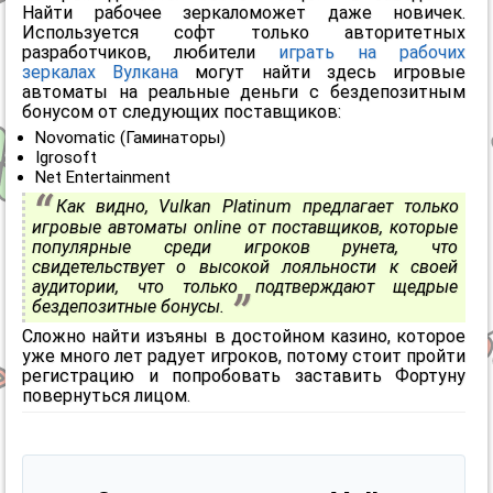
Найти рабочее зеркаломожет даже новичек.
Используется софт только авторитетных
разработчиков, любители
играть на рабочих
зеркалах Вулкана
могут найти здесь игровые
автоматы на реальные деньги с бездепозитным
бонусом от следующих поставщиков:
Novomatic (Гаминаторы)
Igrosoft
Net Entertainment
Как видно, Vulkan Platinum предлагает только
игровые автоматы online от поставщиков, которые
популярные среди игроков рунета, что
свидетельствует о высокой лояльности к своей
аудитории, что только подтверждают щедрые
бездепозитные бонусы.
Сложно найти изъяны в достойном казино, которое
уже много лет радует игроков, потому стоит пройти
регистрацию и попробовать заставить Фортуну
повернуться лицом.