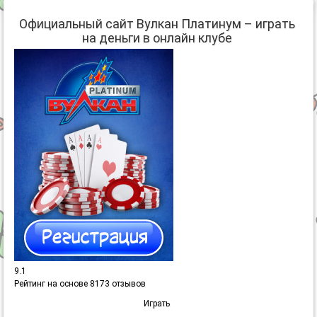
Официальный сайт Вулкан Платинум – играть
на деньги в онлайн клубе
9.1
Рейтинг на основе
8173
отзывов
Играть