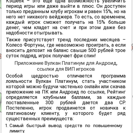
Кэшебк – это еще одна возможность увеличить
период игры или даже выйти в плюс. Он доступен
только преданным клубу игрокам и равен 15%, но на
него нет никакого вейджера. То есть, со временем,
каждый игрок сможет получать на 15% больше
денег, чем кладет на счет и при этом даже без
надобности отыгрывать.
Также присутствует тренд последних месяцев –
Колесо Фортуны, где невозможно проиграть, а если
вносить депозит на баланс свыше 500 рублей трое
суток подряд, игрок получает фри спин!
Приложение Вулкан Платинум для Андроид,
ссылки для ВИП игроков
Особой щедростью отличается программа
лояльности Вулкан Платинум, стать участником
которой можно будучи частенько онлайн или скачав
приложение на ПК или Андроид по ссылке, Рейтинг
определяется клубными баллами, за каждые
поставленные 300 рублей дается два СР.
Постепенно, игрок продвинется от новичка к
платиновому клиенту, у которого будет ряд
существенных преимуществ:
Самый быстрый вывод средств по повышенному
лимиту.