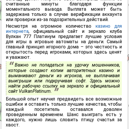
считанные минуты благодаря функции
моментального вывода. Выплата может быть
задержана только в случае верификации аккаунта
или проверки из-за подозрительных действий.
Несмотря на огромное количество
казино для
интернета
, официальный сайт и зеркало клуба
Вулкан 777 Платинум предлагает лучшие условия
для игры в игровые автоматы на деньги. Самый
главный принцип игорного дома – это честность и
открытость перед игроками, которых здесь ценят
и уважают.
Важно не попадаться на удочку мошенников,
которые создают копии авторитетных казино и
выманивают деньги из игроков, не выплачивая
выигрыши или подкручивая софт. Здесь можно
найти рабочую ссылку на зеркало и официальный
сайт VulkanPlatinum.
Большой опыт научил предвидеть все возможные
ошибки и оставить только лучшие качества, чтобы
каждый посетитель оставался доволен
проведенным временем. Шанс выиграть есть у
каждого, нужно лишь словить птицу счастья за
хвост.