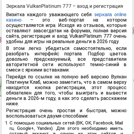
Зеркала VulkanPlatinum 777 – вход и регистрация
Визитка каждого уважающего себя
зеркала online
казино
– это веб-портал на котором
осуществляется игра. Исходя из отзывов, которые
оставляют завсегдатаи на форумах, полная версия
сайта, регистрация и вход VulkanPlatinum 777 очень
удобны для игры на реальные деньги в 2026 году.
В этом легко убедиться самостоятельно, если
разобрать интерфейс портала. Подбор цветов
довольно предсказуемый, все представители
авторитетной сети используют темно-синий в
смеси с яркими вставками.
Перейдя по ссылке на полную веб версию Вулкан
Платинум Клаб, можно заметить, что в самом верху
находится кнопка регистрации, этот процесс
обязателен для того, чтобы выиграть и вывести
деньги в 2026-м году, а как это сделать расскажем
ниже.
Регистрация очень простая и быстрая, можно
воспользоваться двумя способами:
С помощью социальных сетей (ВК, ОК, Facebook, Mail
ru, Google+, Yandex). Для этого необходимо иметь
готовый аккаунт в одном из этих сайтов и